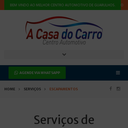
NSÃO
ALINHAMENTO E BALANCEAMENTO
INJEÇÃO ELETRÔNICA
BEM VINDO AO MELHOR CENTRO AUTOMOTIVO DE GUARULHOS.
AGENDE VIA WHATSAPP
HOME
SERVIÇOS
ESCAPAMENTOS
Serviços de