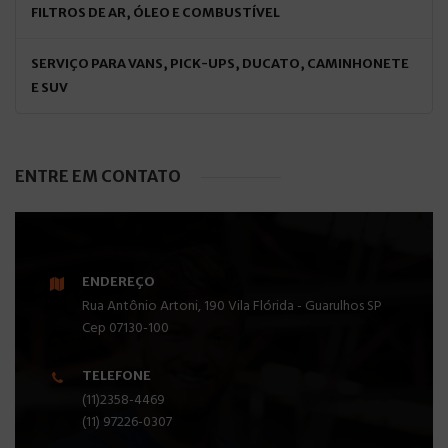
FILTROS DE AR, ÓLEO E COMBUSTÍVEL
SERVIÇO PARA VANS, PICK-UPS, DUCATO, CAMINHONETE
E SUV
ENTRE EM CONTATO
ENDEREÇO
Rua Antônio Artoni, 190 Vila Flórida - Guarulhos SP
Cep 07130-100
TELEFONE
(11)2358-4469
(11) 97226-0307