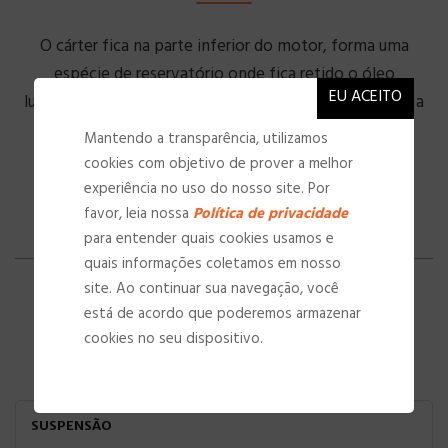
O cárter fica na parte inferior do motor, forma uma
espécie de reservatório onde fica retido o óleo
lubrificante. Essa peça armazena o lubrificante e ajuda a
resfria-lo.
Mantendo a transparência, utilizamos
cookies com objetivo de prover a melhor
experiência no uso do nosso site. Por
favor, leia nossa
Política de privacidade
para entender quais cookies usamos e
quais informações coletamos em nosso
site. Ao continuar sua navegação, você
está de acordo que poderemos armazenar
cookies no seu dispositivo.
SUSPENSÃO