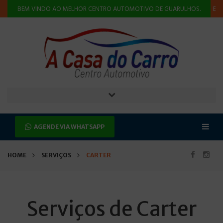
SÃO
ALINHAMENTO E BALANCEAMENTO
INJEÇÃO ELETRÔNICA
BEM VINDO AO MELHOR CENTRO AUTOMOTIVO DE GUARULHOS.
AGENDE VIA WHATSAPP
HOME
SERVIÇOS
CARTER
Serviços de Carter