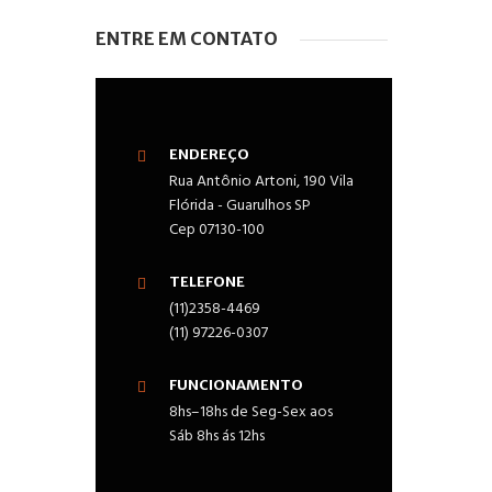
ENTRE EM CONTATO
ENDEREÇO
Rua Antônio Artoni, 190 Vila
Flórida - Guarulhos SP
Cep 07130-100
TELEFONE
(11)2358-4469
(11) 97226-0307
FUNCIONAMENTO
8hs–18hs de Seg-Sex aos
Sáb 8hs ás 12hs