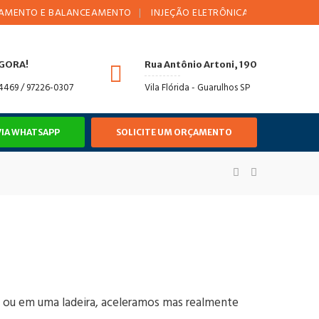
O E BALANCEAMENTO
INJEÇÃO ELETRÔNICA
AMORTECEDORE
AGORA!
Rua Antônio Artoni, 190
-4469 / 97226-0307
Vila Flórida - Guarulhos SP
VIA WHATSAPP
SOLICITE UM ORÇAMENTO
m
 ou em uma ladeira, aceleramos mas realmente