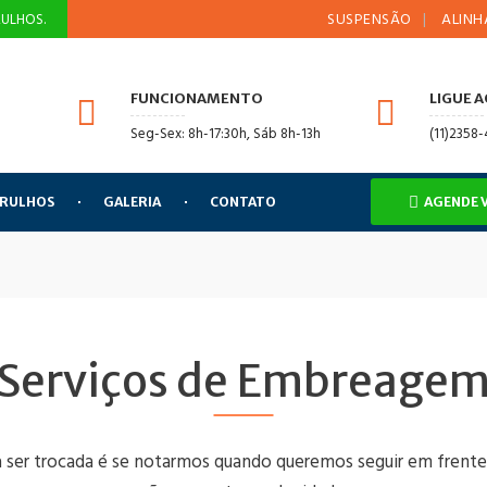
SUSPENSÃO
ALINHAMENT
ULHOS.
FUNCIONAMENTO
LIGUE 
Seg-Sex: 8h-17:30h, Sáb 8h-13h
(11)2358
ARULHOS
GALERIA
CONTATO
AGENDE 
Serviços de Embreage
 ser trocada é se notarmos quando queremos seguir em frente