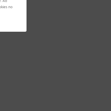
e. Ao
okies no