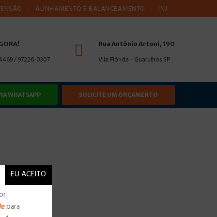
ALINHAMENTO E BALANCEAMENTO
INJEÇÃO ELETRÔNICA
AGORA!
Rua Antônio Artoni, 190
-4469 / 97226-0307
Vila Flórida - Guarulhos SP
VIA WHATSAPP
SOLICITE UM ORÇAMENTO
or
de
para