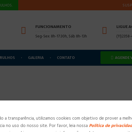
SUSPENSÃO
ULHOS.
FUNCIONAMENTO
LIGUE 
Seg-Sex: 8h-17:30h, Sáb 8h-13h
(11)2358
ARULHOS
GALERIA
CONTATO
AGENDE 
 a transparência, utilizamos cookies com objetivo de prover a melh
cia no uso do nosso site. Por favor, leia nossa
Política de privacida