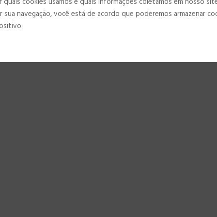
 quais cookies usamos e quais informações coletamos em nosso sit
r sua navegação, você está de acordo que poderemos armazenar co
ositivo.