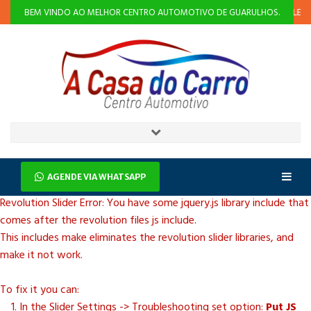
NSÃO
ALINHAMENTO E BALANCEAMENTO
INJEÇÃO ELETRÔNICA
BEM VINDO AO MELHOR CENTRO AUTOMOTIVO DE GUARULHOS.
AGENDE VIA WHATSAPP
Revolution Slider Error: You have some jquery.js library include that
comes after the revolution files js include.
This includes make eliminates the revolution slider libraries, and
make it not work.
To fix it you can:
1. In the Slider Settings -> Troubleshooting set option:
Put JS