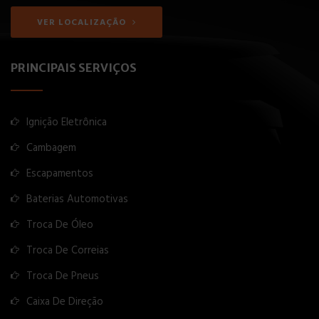
VER LOCALIZAÇÃO
PRINCIPAIS SERVIÇOS
Ignição Eletrônica
Cambagem
Escapamentos
Baterias Automotivas
Troca De Óleo
Troca De Correias
Troca De Pneus
Caixa De Direção