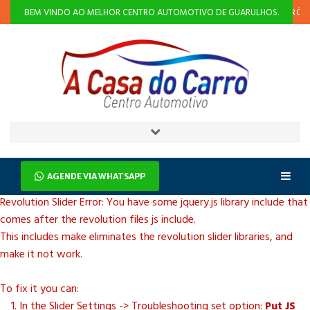
O
ALINHAMENTO E BALANCEAMENTO
INJEÇÃO ELETRÔNICA
BEM VINDO AO MELHOR CENTRO AUTOMOTIVO DE GUARULHOS.
AGENDE VIA WHATSAPP
Revolution Slider Error: You have some jquery.js library include that
comes after the revolution files js include.
This includes make eliminates the revolution slider libraries, and
make it not work.
To fix it you can:
1. In the Slider Settings -> Troubleshooting set option:
Put JS