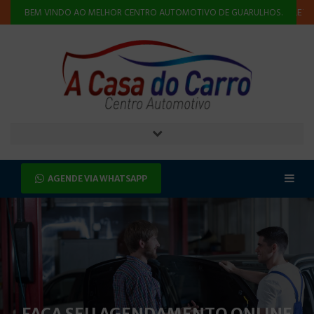
O
ALINHAMENTO E BALANCEAMENTO
INJEÇÃO ELETRÔNICA
BEM VINDO AO MELHOR CENTRO AUTOMOTIVO DE GUARULHOS.
AGENDE VIA WHATSAPP
FAÇA SEU AGENDAMENTO ONLINE