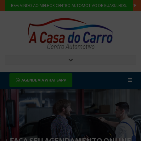
ÃO
ALINHAMENTO E BALANCEAMENTO
INJEÇÃO ELETRÔNICA
BEM VINDO AO MELHOR CENTRO AUTOMOTIVO DE GUARULHOS.
AGENDE VIA WHATSAPP
FAÇA SEU AGENDAMENTO ONLINE