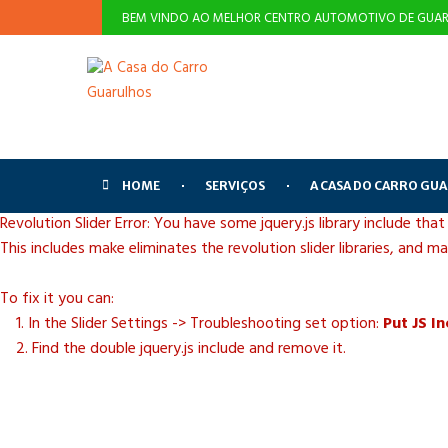
BEM VINDO AO MELHOR CENTRO AUTOMOTIVO DE GUAR
HOME
SERVIÇOS
A CASA DO CARRO GU
Revolution Slider Error: You have some jquery.js library include that
This includes make eliminates the revolution slider libraries, and m
To fix it you can:
1. In the Slider Settings -> Troubleshooting set option:
Put JS I
2. Find the double jquery.js include and remove it.