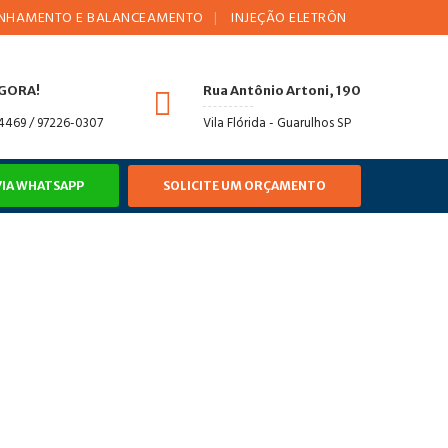
NTO E BALANCEAMENTO
INJEÇÃO ELETRÔNICA
AMORTECEDO
AGORA!
Rua Antônio Artoni, 190
-4469 / 97226-0307
Vila Flórida - Guarulhos SP
VIA WHATSAPP
SOLICITE UM ORÇAMENTO