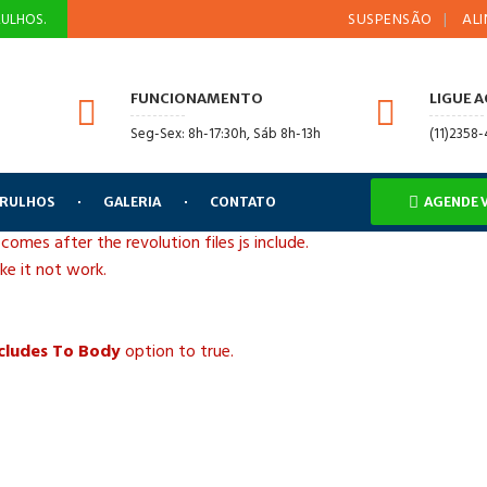
SUSPENSÃO
ALINHAME
ULHOS.
FUNCIONAMENTO
LIGUE 
Seg-Sex: 8h-17:30h, Sáb 8h-13h
(11)2358
ARULHOS
GALERIA
CONTATO
AGENDE 
 comes after the revolution files js include.
ake it not work.
ncludes To Body
option to true.