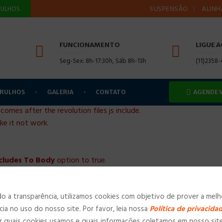
SUSPENSÃO
ALINHAMENT
ULHOS.
FUNCIONAMENTO
LIGUE 
Seg-Sex: 8h-17:30h, Sáb 8h-13h
(11)2358
ARULHOS
GALERIA
CONTATO
AGENDE 
 comes after the revolution files js include.
ake it not work.
ncludes To Body
option to true.
 a transparência, utilizamos cookies com objetivo de prover a melh
cia no uso do nosso site. Por favor, leia nossa
Política de privacida