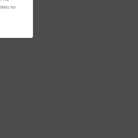
e. Ao
okies no