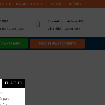
O E BALANCEAMENTO
INJEÇÃO ELETRÔNICA
AMORTECEDORE
AGORA!
Rua Antônio Artoni, 190
-4469 / 97226-0307
Vila Flórida - Guarulhos SP
VIA WHATSAPP
SOLICITE UM ORÇAMENTO
or
de
para