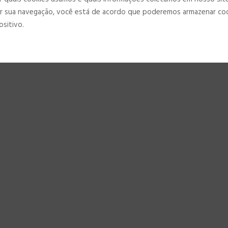
 quais cookies usamos e quais informações coletamos em nosso sit
r sua navegação, você está de acordo que poderemos armazenar co
ositivo.