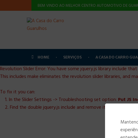
BEM VINDO AO MELHOR CENTRO AUTOMOTIVO DE GUAR
HOME
SERVIÇOS
A CASA DO CARRO GU
Revolution Slider Error: You have some jquery.js library include that
This includes make eliminates the revolution slider libraries, and m
To fix it you can:
1. In the Slider Settings -> Troubleshooting set option:
Put JS I
2. Find the double jquery.js include and remove it.
Mantendo
experiên