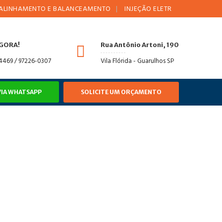
AMENTO E BALANCEAMENTO
INJEÇÃO ELETRÔNICA
AMORTECE
AGORA!
Rua Antônio Artoni, 190
-4469 / 97226-0307
Vila Flórida - Guarulhos SP
VIA WHATSAPP
SOLICITE UM ORÇAMENTO