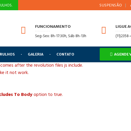
SUSPENSÃO
ALINH
ULHOS.
FUNCIONAMENTO
LIGUE 
Seg-Sex: 8h-17:30h, Sáb 8h-13h
(11)2358
ARULHOS
GALERIA
CONTATO
AGENDE 
 comes after the revolution files js include.
ake it not work.
ncludes To Body
option to true.