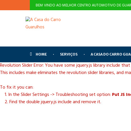
BEM VINDO AO MELHOR CENTRO AUTOMOTIVO DE GUAR
HOME
SERVIÇOS
A CASA DO CARRO GU
Revolution Slider Error: You have some jquery.js library include that
This includes make eliminates the revolution slider libraries, and m
To fix it you can:
1. In the Slider Settings -> Troubleshooting set option:
Put JS I
2. Find the double jquery.js include and remove it.