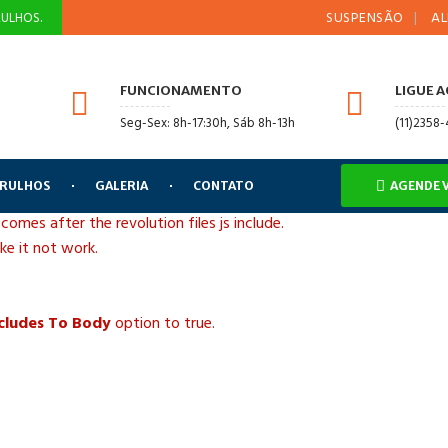
SUSPENSÃO
ALINHAME
ULHOS.
FUNCIONAMENTO
LIGUE 
Seg-Sex: 8h-17:30h, Sáb 8h-13h
(11)2358
ARULHOS
GALERIA
CONTATO
AGENDE 
 comes after the revolution files js include.
ake it not work.
ncludes To Body
option to true.