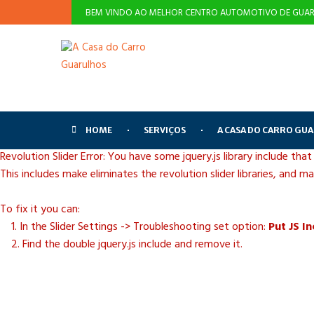
BEM VINDO AO MELHOR CENTRO AUTOMOTIVO DE GUAR
HOME
SERVIÇOS
A CASA DO CARRO GU
Revolution Slider Error: You have some jquery.js library include that
This includes make eliminates the revolution slider libraries, and m
To fix it you can:
1. In the Slider Settings -> Troubleshooting set option:
Put JS I
2. Find the double jquery.js include and remove it.