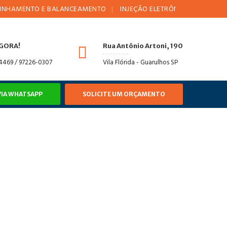
NTO E BALANCEAMENTO
INJEÇÃO ELETRÔNICA
AMORTECEDOR
AGORA!
Rua Antônio Artoni, 190
-4469 / 97226-0307
Vila Flórida - Guarulhos SP
VIA WHATSAPP
SOLICITE UM ORÇAMENTO