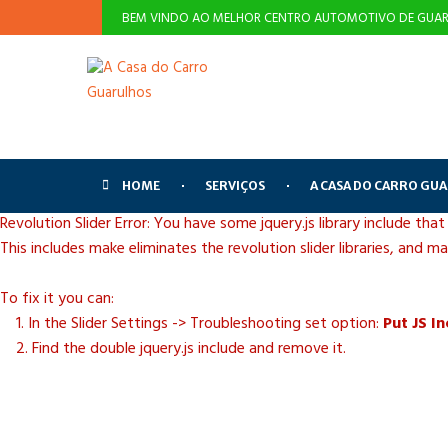
BEM VINDO AO MELHOR CENTRO AUTOMOTIVO DE GUAR
HOME
SERVIÇOS
A CASA DO CARRO GU
Revolution Slider Error: You have some jquery.js library include that
This includes make eliminates the revolution slider libraries, and m
To fix it you can:
1. In the Slider Settings -> Troubleshooting set option:
Put JS I
2. Find the double jquery.js include and remove it.