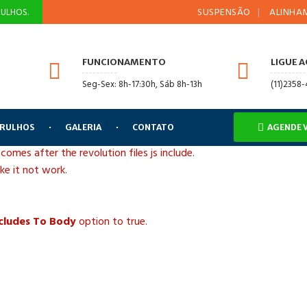
SUSPENSÃO
ALINHAMENTO 
ULHOS.
FUNCIONAMENTO
LIGUE 
Seg-Sex: 8h-17:30h, Sáb 8h-13h
(11)2358
ARULHOS
GALERIA
CONTATO
AGENDE 
 comes after the revolution files js include.
ake it not work.
ncludes To Body
option to true.