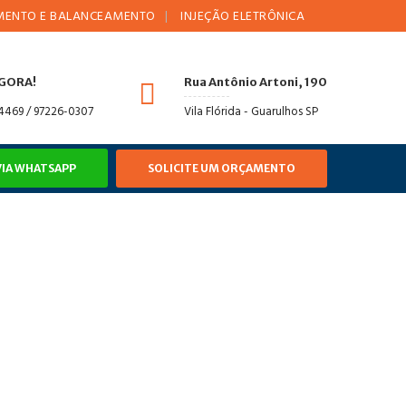
E BALANCEAMENTO
INJEÇÃO ELETRÔNICA
AMORTECEDORES
AGORA!
Rua Antônio Artoni, 190
-4469 / 97226-0307
Vila Flórida - Guarulhos SP
VIA WHATSAPP
SOLICITE UM ORÇAMENTO