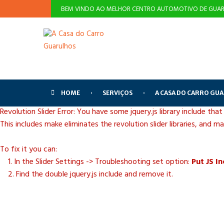
BEM VINDO AO MELHOR CENTRO AUTOMOTIVO DE GUAR
HOME
SERVIÇOS
A CASA DO CARRO GU
Revolution Slider Error: You have some jquery.js library include that
This includes make eliminates the revolution slider libraries, and m
To fix it you can:
1. In the Slider Settings -> Troubleshooting set option:
Put JS I
2. Find the double jquery.js include and remove it.