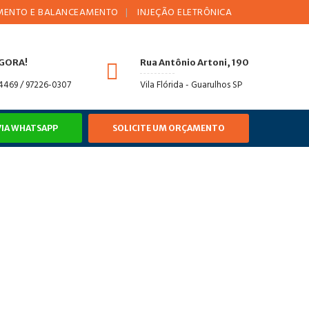
E BALANCEAMENTO
INJEÇÃO ELETRÔNICA
AMORTECEDORES
AGORA!
Rua Antônio Artoni, 190
-4469 / 97226-0307
Vila Flórida - Guarulhos SP
VIA WHATSAPP
SOLICITE UM ORÇAMENTO