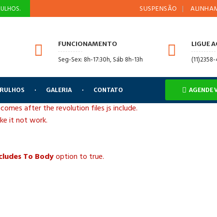
SUSPENSÃO
ALINHAMENTO 
ULHOS.
FUNCIONAMENTO
LIGUE 
Seg-Sex: 8h-17:30h, Sáb 8h-13h
(11)2358
ARULHOS
GALERIA
CONTATO
AGENDE 
 comes after the revolution files js include.
ake it not work.
ncludes To Body
option to true.