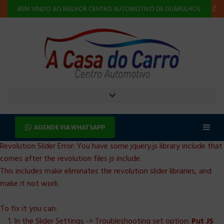
O
ALINHAMENTO E BALANCEAMENTO
INJEÇÃO ELETRÔNICA
BEM VINDO AO MELHOR CENTRO AUTOMOTIVO DE GUARULHOS.
AGENDE VIA WHATSAPP
Revolution Slider Error: You have some jquery.js library include that
comes after the revolution files js include.
This includes make eliminates the revolution slider libraries, and
make it not work.
To fix it you can:
1. In the Slider Settings -> Troubleshooting set option:
Put JS